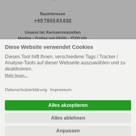
Bauinteresse
+49 7853 83 832
Unsere tel. Kernservicezeiten
Montag – Freitag von 09:00 – 17:00 Uhr
Kundendienst
Kundendienst
Rheinau-Linx
Wenden-Hünsborn
+49 7853 83 831
+49 2762 613 205
Personal
Einkauf
+49 7853 83 625
+49 7853 83 215
Zentrale
+49 7853 83 830
Soziale Medien