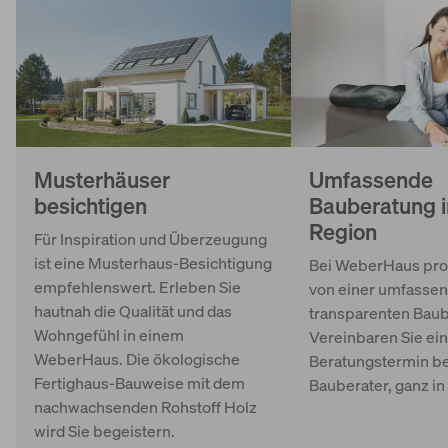
Musterhäuser
Umfassende
besichtigen
Bauberatung i
Region
Für Inspiration und Überzeugung
ist eine Musterhaus-Besichtigung
Bei WeberHaus prof
empfehlenswert. Erleben Sie
von einer umfasse
hautnah die Qualität und das
transparenten Baub
Wohngefühl in einem
Vereinbaren Sie ei
WeberHaus. Die ökologische
Beratungstermin b
Fertighaus-Bauweise mit dem
Bauberater, ganz in
nachwachsenden Rohstoff Holz
wird Sie begeistern.