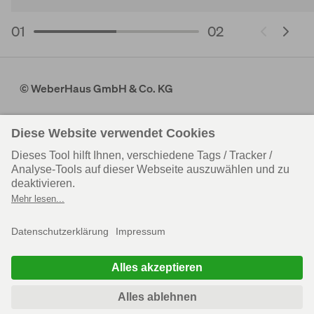
01
02
© WeberHaus GmbH & Co. KG
Presse
Datenschutz
Impressum
Datenschutz-Einstellungen
Bauinteresse
+49 7853 83 832
Unsere tel. Kernservicezeiten
Montag – Freitag von 09:00 – 17:00 Uhr
Kundendienst
Kundendienst
Rheinau-Linx
Wenden-Hünsborn
+49 7853 83 831
+49 2762 613 205