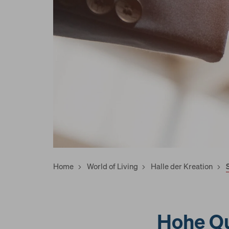
Services
World of Living
Home
World of Living
Halle der Kreation
Hohe Qua