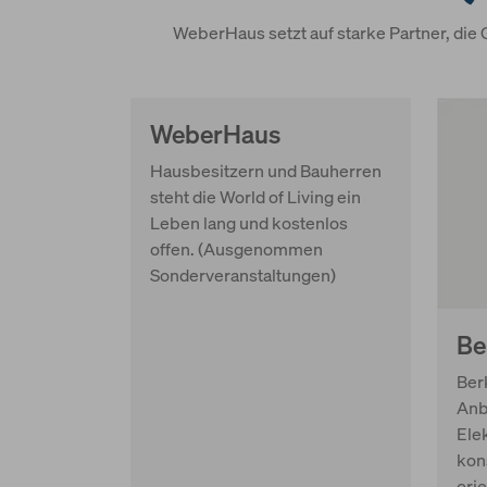
WeberHaus setzt auf starke Partner, die 
WeberHaus
Hausbesitzern und Bauherren
steht die World of Living ein
Leben lang und kostenlos
offen. (Ausgenommen
Sonderveranstaltungen)
Be
Berk
Anb
Elek
kon
orie