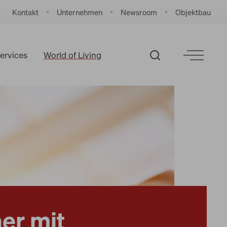
Kontakt
Unternehmen
Newsroom
Objektbau
ervices
World of Living
Küchenatelier
Synergiepartner
er mit