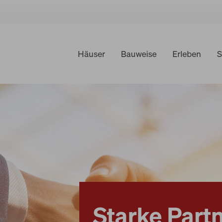
Häuser
Bauweise
Erleben
S
Besuch planen
Erlenpark
Halle der Kreation
Universum der Zeit
Tagen & Feiern
Starke Partn