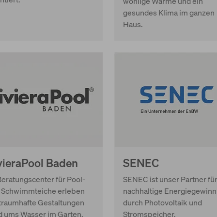
wohlige Wärme und ein
gesundes Klima im ganzen
Haus.
vieraPool Baden
SENEC
Beratungscenter für Pool-
SENEC ist unser Partner für
 Schwimmteiche erleben
nachhaltige Energiegewin
 traumhafte Gestaltungen
durch Photovoltaik und
d ums Wasser im Garten.
Stromspeicher.