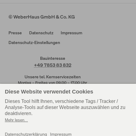
© WeberHaus GmbH & Co. KG
Presse
Datenschutz
Impressum
Datenschutz-Einstellungen
Bauinteresse
+49 7853 83 832
Unsere tel. Kernservicezeiten
Montag – Freitag von 09:00 – 17:00 Uhr
Kundendienst
Kundendienst
Rheinau-Linx
Wenden-Hünsborn
+49 7853 83 831
+49 2762 613 205
Personal
Einkauf
+49 7853 83 625
+49 7853 83 215