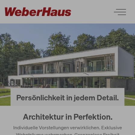
Repräsentative Häuser und
Villen
Doppelhäuser
Persönlichkeit in jedem Detail.
Bungalows und Winkelhäuser
Architektur in Perfektion.
1,5-geschossige Häuser
Individuelle Vorstellungen verwirklichen. Exklusive
Wohnträume wahrmachen. Grenzenlose Freiheit