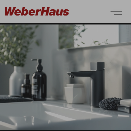
generation5.5
sunshine
CityLife
Balance
myLife