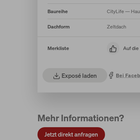
Baureihe
CityLife — Ha
Dachform
Zeltdach
Auf die
Merkliste
Exposé laden
Bei Face
Mehr Informationen?
Jetzt direkt anfragen