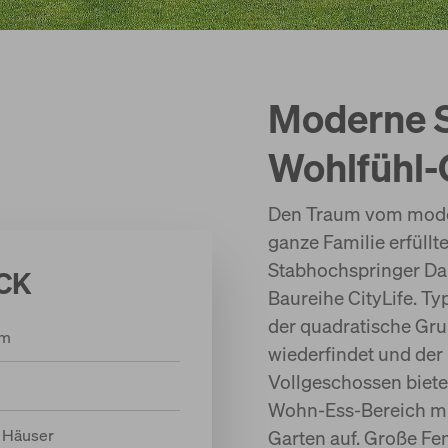
Moderne S
Wohlfühl-
Den Traum vom modern
ganze Familie erfüllt
Stabhochspringer Da
CK
Baureihe CityLife. Ty
der quadratische Gru
 m
wiederfindet und der
Vollgeschossen biet
Wohn-Ess-Bereich mit
 Häuser
Garten auf. Große Fe