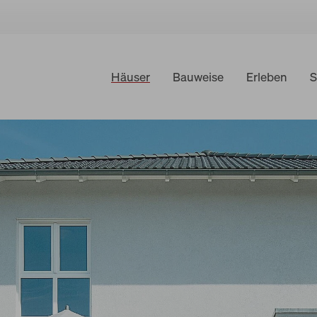
Häuser
Bauweise
Erleben
S
Hausfinder
Musterhäuser
Preise & Leistungen
WeberHaus Individual
WeberHaus Baureihen