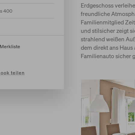
Erdgeschoss verleih
us 400
freundliche Atmosphä
Familienmitglied Zeit
und stilsicher zeigt 
strahlend weißen Au
 Merkliste
dem direkt ans Haus
Familienauto sicher 
book
teilen