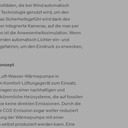
llläden, die bei Wind automatisch
ie Technologie genutzt wird, um den
as Sicherheitsgefühl wird dank des
r integrierte Kameras, auf die man per
on ist die Anwesenheitssimulation. Wenn
rden automatisch Lichter ein- und
rgefahren, um den Eindruck zu erwecken,
konzept
 Luft-Wasser-Wärmepumpe in
m Komfort-Lüftungsgerät zum Einsatz.
 tragen zu einer nachhaltigen und
rkömmliche Heizsysteme, die auf fossilen
e keine direkten Emissionen. Durch die
e CO2-Emission sogar weiter reduziert
pfung der Wärmepumpe mit einer
m selbst produziert werden kann. Eine