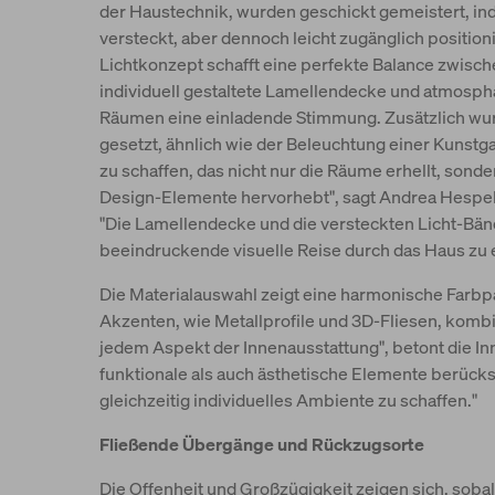
der Haustechnik, wurden geschickt gemeistert, i
versteckt, aber dennoch leicht zugänglich positio
Lichtkonzept schafft eine perfekte Balance zwische
individuell gestaltete Lamellendecke und atmosph
Räumen eine einladende Stimmung. Zusätzlich wu
gesetzt, ähnlich wie der Beleuchtung einer Kunstgal
zu schaffen, das nicht nur die Räume erhellt, so
Design-Elemente hervorhebt", sagt Andrea Hespeler
"Die Lamellendecke und die versteckten Licht-Bände
beeindruckende visuelle Reise durch das Haus zu 
Die Materialauswahl zeigt eine harmonische Farbpa
Akzenten, wie Metallprofile und 3D-Fliesen, kombini
jedem Aspekt der Innenausstattung", betont die In
funktionale als auch ästhetische Elemente berück
gleichzeitig individuelles Ambiente zu schaffen."
Fließende Übergänge und Rückzugsorte
Die Offenheit und Großzügigkeit zeigen sich, sobal