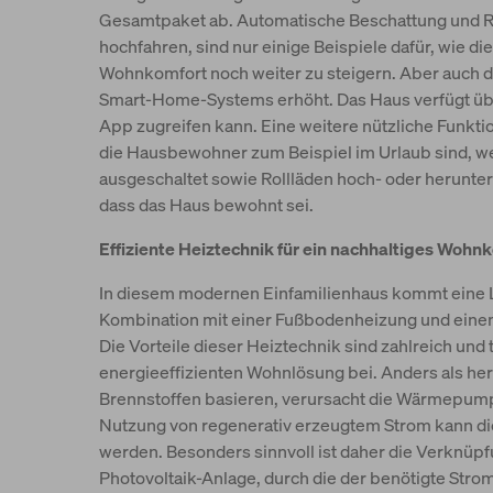
Gesamtpaket ab. Automatische Beschattung und Ro
hochfahren, sind nur einige Beispiele dafür, wie d
Wohnkomfort noch weiter zu steigern. Aber auch d
Smart-Home-Systems erhöht. Das Haus verfügt übe
App zugreifen kann. Eine weitere nützliche Funkti
die Hausbewohner zum Beispiel im Urlaub sind, we
ausgeschaltet sowie Rollläden hoch- oder herunte
dass das Haus bewohnt sei.
Effiziente Heiztechnik für ein nachhaltiges Wohn
In diesem modernen Einfamilienhaus kommt eine
Kombination mit einer Fußbodenheizung und eine
Die Vorteile dieser Heiztechnik sind zahlreich und
energieeffizienten Wohnlösung bei. Anders als he
Brennstoffen basieren, verursacht die Wärmepump
Nutzung von regenerativ erzeugtem Strom kann di
werden. Besonders sinnvoll ist daher die Verknü
Photovoltaik-Anlage, durch die der benötigte Stro