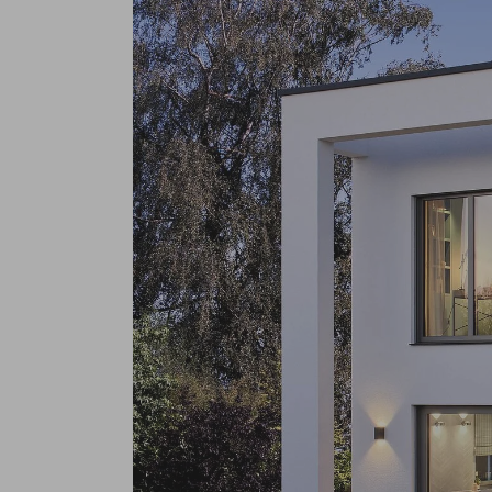
Services
World of Living