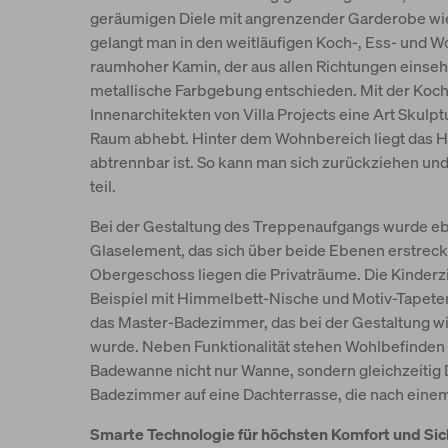
geräumigen Diele mit angrenzender Garderobe wie
gelangt man in den weitläufigen Koch-, Ess- und Wo
raumhoher Kamin, der aus allen Richtungen einsehba
metallische Farbgebung entschieden. Mit der Koch
Innenarchitekten von Villa Projects eine Art Skulpt
Raum abhebt. Hinter dem Wohnbereich liegt das H
abtrennbar ist. So kann man sich zurückziehen 
teil.
Bei der Gestaltung des Treppenaufgangs wurde eben
Glaselement, das sich über beide Ebenen erstreckt,
Obergeschoss liegen die Privaträume. Die Kinderz
Beispiel mit Himmelbett-Nische und Motiv-Tapeten.
das Master-Badezimmer, das bei der Gestaltung w
wurde. Neben Funktionalität stehen Wohlbefinden 
Badewanne nicht nur Wanne, sondern gleichzeiti
Badezimmer auf eine Dachterrasse, die nach eine
Smarte Technologie für höchsten Komfort und Sic