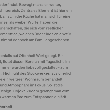
derfindet. Bewegt man sich weiter,
hnbereich. Zentrales Element ist hier ein
r ist. In der Küche hat man sich für eine
insel als weißer Würfel haben die
ur erschaffen, die sich vom restlichen
omeoffice, welches über eine Schiebetür
und nimmt dennoch am Familiengeschehen
falls auf Offenheit Wert gelegt. Ein
 flutet diesen Bereich mit Tageslicht. Im
immer wurden liebevoll gestaltet – zum
 Highlight des Stockwerkes ist sicherlich
ie ein weiterer Wohnraum behandelt
und Atmosphäre im Fokus. So ist die
g Design-Objekt. Zudem gelangt man vom
m warmen Bad zum Entspannen einlädt.
herheit