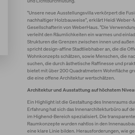
und Lichtdurchflutung.
"Unsere neue Ausstellungsvilla verkörpert die F
nachhaltiger Holzbauweise", erklärt Heidi Weber
Gesellschafterin von WeberHaus. "Die Verwendung
verleiht den Räumlichkeiten ein warmes und einl
Strukturen die Grenzen zwischen innen und auße
spricht design-affine Stadtliebhaber an, die die Of
Wohnkonzepts schätzen, sowie Menschen, die nac
suchen, die durch ästhetische Raffinesse und prakti
bietet mit über 200 Quadratmetern Wohnfläche gr
die eine offene Architektur wertschätzen.
Architektur und Ausstattung auf höchstem Nivea
Ein Highlight ist die Gestaltung des Innenraums dur
Erfahrung hat sich das Innenarchitekturbüro auf d
im Highend-Bereich spezialisiert. Die transparen
Raumkonzepte wurden nahtlos in den Innenausbau i
eine klare Linie bilden. Herausforderungen, wie g