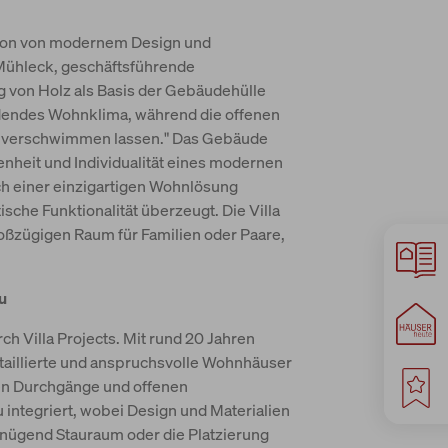
usion von modernem Design und
-Mühleck, geschäftsführende
 von Holz als Basis der Gebäudehülle
adendes Wohnklima, während die offenen
n verschwimmen lassen." Das Gebäude
fenheit und Individualität eines modernen
h einer einzigartigen Wohnlösung
sche Funktionalität überzeugt. Die Villa
oßzügigen Raum für Familien oder Paare,
u
ch Villa Projects. Mit rund 20 Jahren
etaillierte und anspruchsvolle Wohnhäuser
ten Durchgänge und offenen
ntegriert, wobei Design und Materialien
enügend Stauraum oder die Platzierung