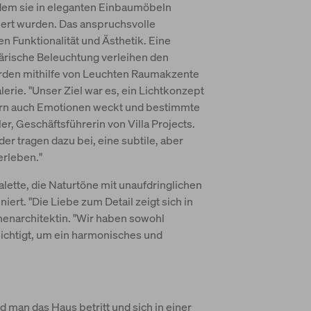
ndem sie in eleganten Einbaumöbeln
niert wurden. Das anspruchsvolle
n Funktionalität und Ästhetik. Eine
ärische Beleuchtung verleihen den
rden mithilfe von Leuchten Raumakzente
erie. "Unser Ziel war es, ein Lichtkonzept
ndern auch Emotionen weckt und bestimmte
, Geschäftsführerin von Villa Projects.
r tragen dazu bei, eine subtile, aber
erleben."
lette, die Naturtöne mit unaufdringlichen
ert. "Die Liebe zum Detail zeigt sich in
nenarchitektin. "Wir haben sowohl
sichtigt, um ein harmonisches und
d man das Haus betritt und sich in einer