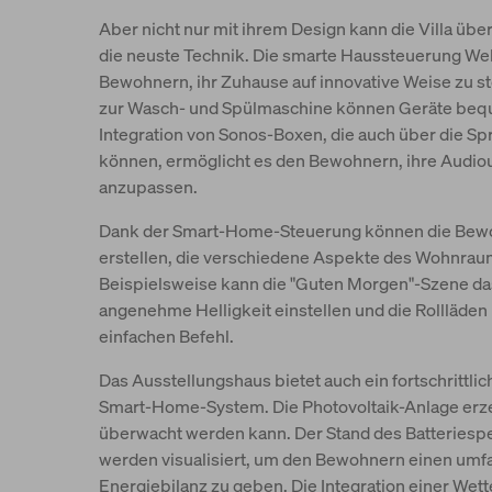
Aber nicht nur mit ihrem Design kann die Villa übe
die neuste Technik. Die smarte Haussteuerung We
Bewohnern, ihr Zuhause auf innovative Weise zu s
zur Wasch- und Spülmaschine können Geräte beq
Integration von Sonos-Boxen, die auch über die S
können, ermöglicht es den Bewohnern, ihre Aud
anzupassen.
Dank der Smart-Home-Steuerung können die Bewo
erstellen, die verschiedene Aspekte des Wohnrau
Beispielsweise kann die "Guten Morgen"-Szene das 
angenehme Helligkeit einstellen und die Rollläden
einfachen Befehl.
Das Ausstellungshaus bietet auch ein fortschrittli
Smart-Home-System. Die Photovoltaik-Anlage erzeu
überwacht werden kann. Der Stand des Batteriesp
werden visualisiert, um den Bewohnern einen umf
Energiebilanz zu geben. Die Integration einer Wett