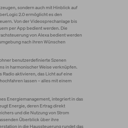
rzeugen, sondern auch mit Hinblick auf
berLogic 2.0 ermöglicht es den
teuern. Von der Videosprechanlage bis
uem per App bedient werden. Die
prachsteuerung von Alexa bedient werden
ioumgebung nach ihren Wünschen
hner benutzerdefinierte Szenen
ms in harmonischer Weise verknüpfen.
Radio aktivieren, das Licht auf eine
 hochfahren lassen – alles mit einem
ches Energiemanagement, integriert in das
gt Energie, deren Ertrag direkt
eichers und die Nutzung von Strom
assenden Überblick über ihre
erstation in die Haussteuerung rundet das