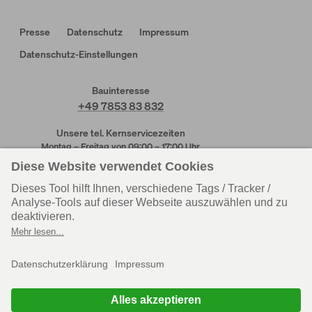
Presse
Datenschutz
Impressum
Datenschutz-Einstellungen
Bauinteresse
+49 7853 83 832
Unsere tel. Kernservicezeiten
Montag – Freitag von 09:00 – 17:00 Uhr
Kundendienst
Kundendienst
Rheinau-Linx
Wenden-Hünsborn
+49 7853 83 831
+49 2762 613 205
Personal
Einkauf
+49 7853 83 625
+49 7853 83 215
Zentrale
+49 7853 83 830