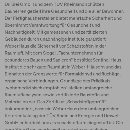
Dr. Blei GmbH und dem TÜV Rheinland schützen
Bauherren gezielt ihre Gesundheit und die aller Bewohner.
Der Fertighaushersteller bietet mehrfache Sicherheit und
übernimmt Verantwortung für Gesundheit und
Nachhaltigkeit. Mit gemessenen und zertifizierten
Gebäuden durch unabhängige Institute garantiert
WeberHaus die Sicherheit vor Schadstoffen in der
Raumluft. Mit dem Siegel „Fachunternehmen für
gesünderes Bauen und Sanieren“ bestätigt Sentinel Haus
Institut die sehr gute Raumluft in Weber-Häusern und das
Einhalten der Grenzwerte für Formaldehyd und flüchtige,
organische Verbindungen. Grundlage des Prädikats
„wohnmedizinisch empfohlen“ stellen umfangreiche
Raumluftanalysen sowie zertifizierte Baustoffe und
Materialien dar. Das Zertifikat „Schadstoffgeprüft“
dokumentiert, dass ein WeberHaus dem umfangreichen
Kriterienkatalog der TÜV Rheinland Energie und Umwelt
GmbH entspricht und als schadstoffarm eingestuft ist. Die
geprüften Grenzwerte weit unterhalb gesetzlicher