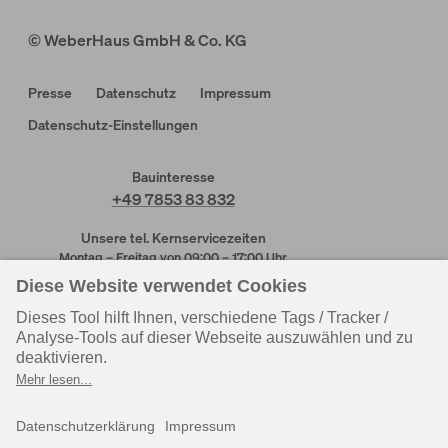
© WeberHaus GmbH & Co. KG
Presse
Datenschutz
Impressum
Datenschutz-Einstellungen
Bauinteresse
+49 7853 83 832
Unsere tel. Kernservicezeiten
Montag – Freitag von 09:00 – 17:00 Uhr
Kundendienst
Kundendienst
Rheinau-Linx
Wenden-Hünsborn
+49 7853 83 831
+49 2762 613 205
Personal
Einkauf
+49 7853 83 625
+49 7853 83 215
Zentrale