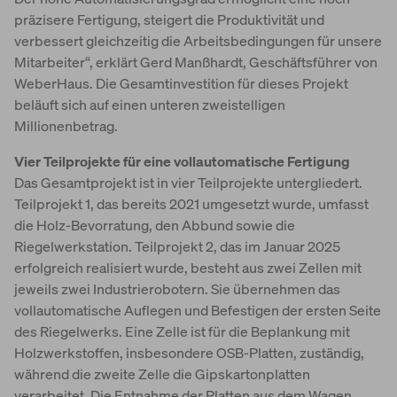
präzisere Fertigung, steigert die Produktivität und
verbessert gleichzeitig die Arbeitsbedingungen für unsere
Mitarbeiter“, erklärt Gerd Manßhardt, Geschäftsführer von
WeberHaus. Die Gesamtinvestition für dieses Projekt
beläuft sich auf einen unteren zweistelligen
Millionenbetrag.
Vier Teilprojekte für eine vollautomatische Fertigung
Das Gesamtprojekt ist in vier Teilprojekte untergliedert.
Teilprojekt 1, das bereits 2021 umgesetzt wurde, umfasst
die Holz-Bevorratung, den Abbund sowie die
Riegelwerkstation. Teilprojekt 2, das im Januar 2025
erfolgreich realisiert wurde, besteht aus zwei Zellen mit
jeweils zwei Industrierobotern. Sie übernehmen das
vollautomatische Auflegen und Befestigen der ersten Seite
des Riegelwerks. Eine Zelle ist für die Beplankung mit
Holzwerkstoffen, insbesondere OSB-Platten, zuständig,
während die zweite Zelle die Gipskartonplatten
verarbeitet. Die Entnahme der Platten aus dem Wagen